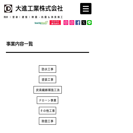
​大進工業株式会社
​防水｜塗装｜建築｜除菌・抗菌＆消臭施工
​事業内容一覧
防水工事
塗装工事
炭素繊維補強工法
ドローン事業
その他工事
除菌工事