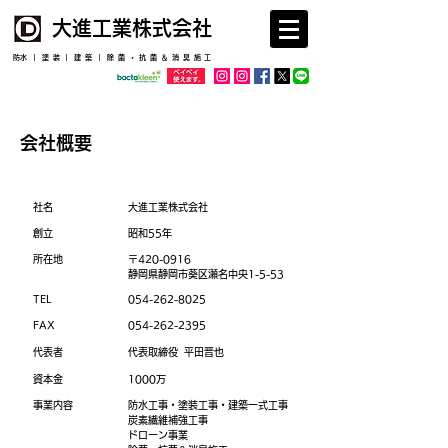
​大進工業株式会社
​防水｜塗装｜建築｜除菌・抗菌＆消臭施工
​会社概要
​社名
大進工業株式会社
創立
昭和55
年
所在地
〒420-0916
静岡県静岡市葵区瀬名中央1-5-53
​TEL
054-262-8025
FAX
054-262-2395
​代表者
代表取締役 平田晋也
資本金
1000万
​事業内容
​防水工事・塗装工事・建築一式工事
​炭素繊維補強工事
​ドローン事業