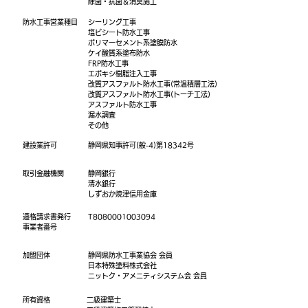
​除菌・抗菌＆消臭施工
​防水工事営業種目
シーリング工事
塩ビシート防水工事
ポリマーセメント系塗膜防水
ケイ酸質系塗布防水
FRP防水工事
エポキシ樹脂注入工事
改質アスファルト防水工事(常温積層工法)
改質アスファルト防水工事(トーチ工法)
アスファルト防水工事
漏水調査
​その他
​建設業許可
静岡県知事許可(般-4)第18342号
​取引金融機関
静岡銀行
清水銀行
​しずおか焼津信用金庫
​適格請求書発行
T8080001003094
事業者番号
加盟団体
静岡県防水工事業協会 会員
​日本特殊塗料株式会社
ニットク・アメニティシステム会 会員
所有資格
二級建築士