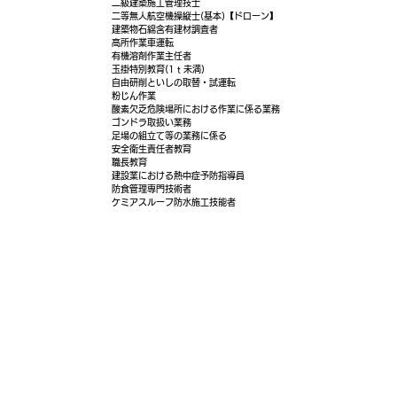
二級建築施工管理技士
二等無人航空機操縦士(基本)【ドローン】
建築物石綿含有建材調査者
高所作業車運転
有機溶剤作業主任者
玉掛特別教育(1ｔ未満)
​自由研削といしの取替・試運転
粉じん作業
酸素欠乏危険場所における作業に係る業務
ゴンドラ取扱い業務
足場の組立て等の業務に係る
安全衛生責任者教育
職長教育
建設業における熱中症予防指導員
防食管理専門技術者
ケミアスルーフ防水施工技能者
​他 各種防水